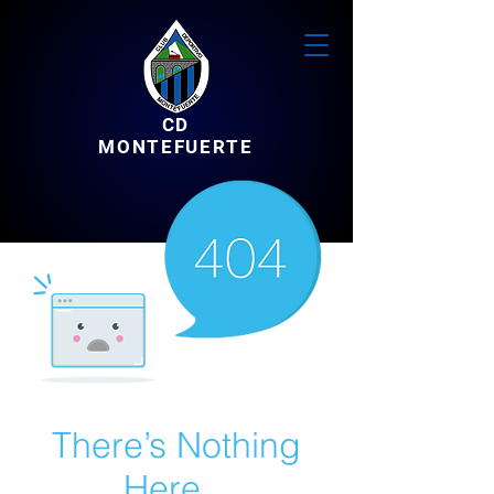
CD
MONTEFUERTE
There’s Nothing
Here...