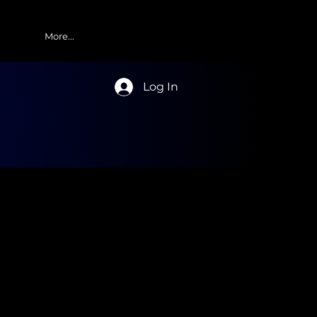
More...
Log In