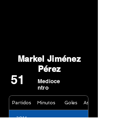
Markel Jiménez
Pérez
51
Medioce
ntro
Partidos
Minutos
Goles
Asistencias
2014