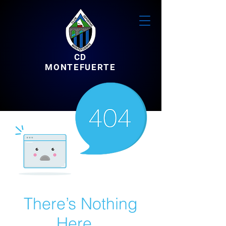
CD
MONTEFUERTE
There’s Nothing
Here...