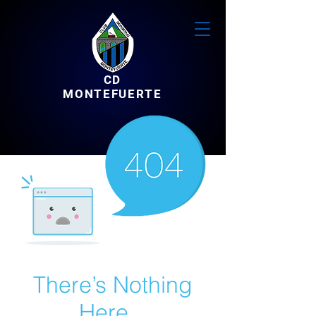
CD
MONTEFUERTE
There’s Nothing
Here...