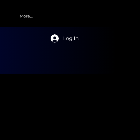
More...
Log In