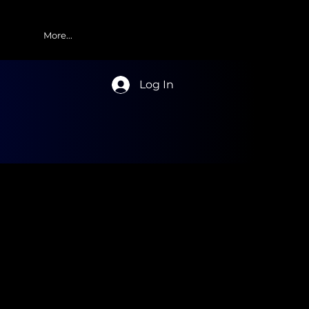
More...
Log In