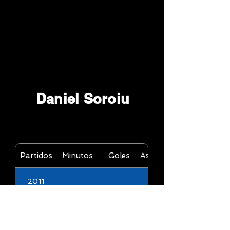
Daniel Soroiu
Partidos
Minutos
Goles
Asistencias
2011