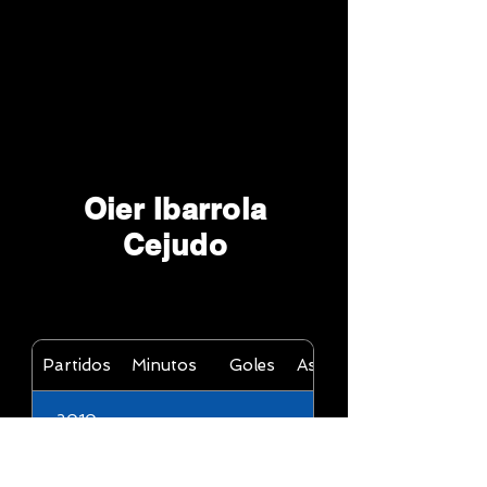
Oier Ibarrola
Cejudo
Partidos
Minutos
Goles
Asistencias
2010