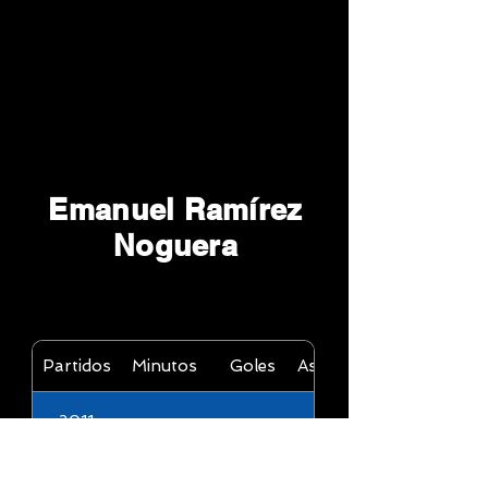
Emanuel Ramírez
Noguera
Partidos
Minutos
Goles
Asistencias
2011