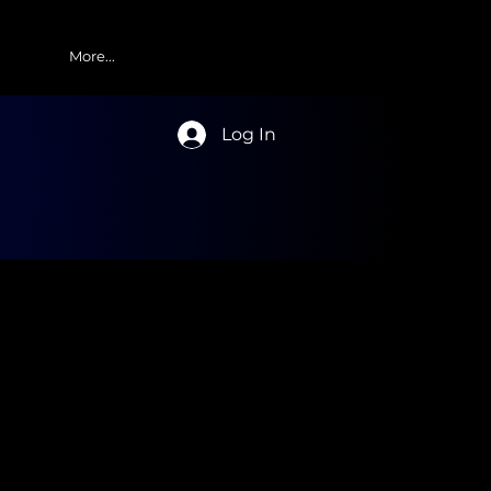
More...
Log In