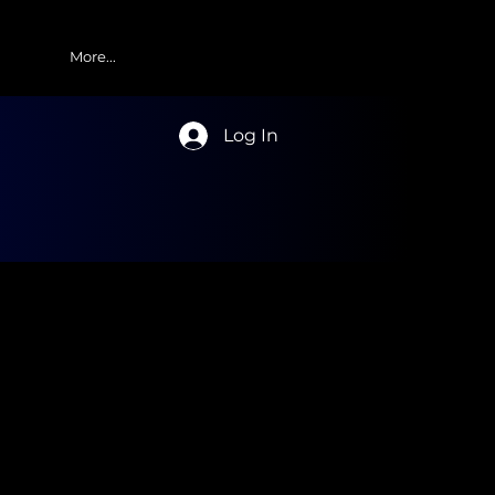
More...
Log In