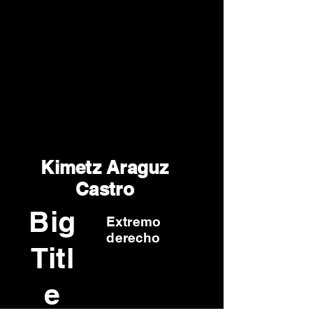
Kimetz Araguz
Castro
Big
Extremo
derecho
Titl
e