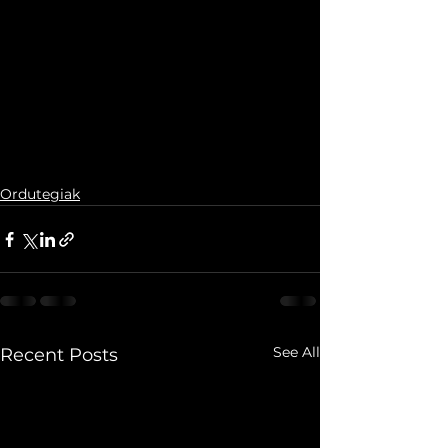
Ordutegiak
See All
Recent Posts