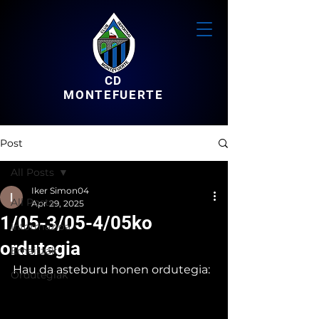
CD
MONTEFUERTE
Post
All Posts
Iker Simon04
All Posts
Apr 29, 2025
1/05-3/05-4/05ko
Informazioa
ordutegia
Emaitzak
Hau da asteburu honen ordutegia:
Ordutegiak