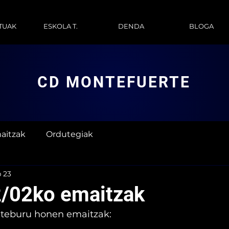
TUAK
ESKOLA T.
DENDA
BLOGA
CD MONTEFUERTE
aitzak
Ordutegiak
 23
/02ko emaitzak
steburu honen emaitzak: