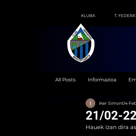
KLUBA
T. FEDERA
All Posts
Informazioa
Em
Iker Simon04
Feb
21/02-22
Hauek izan dira a