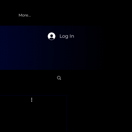
More...
Log In