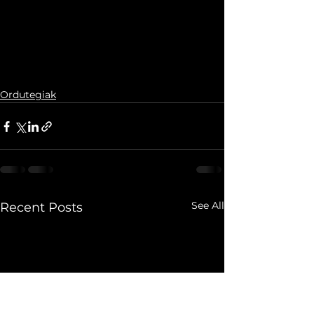
Ordutegiak
See All
Recent Posts