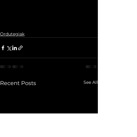
Ordutegiak
See All
Recent Posts