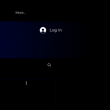
More...
Log In