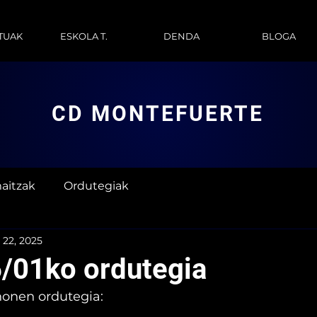
TUAK
ESKOLA T.
DENDA
BLOGA
CD MONTEFUERTE
aitzak
Ordutegiak
 22, 2025
/01ko ordutegia
onen ordutegia: