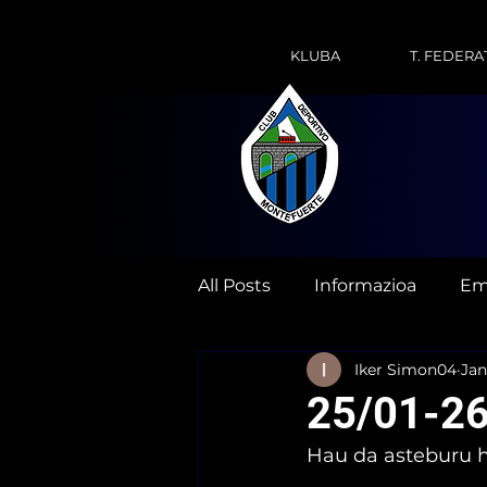
KLUBA
T. FEDERA
All Posts
Informazioa
Em
Iker Simon04
Jan
25/01-26
Hau da asteburu h