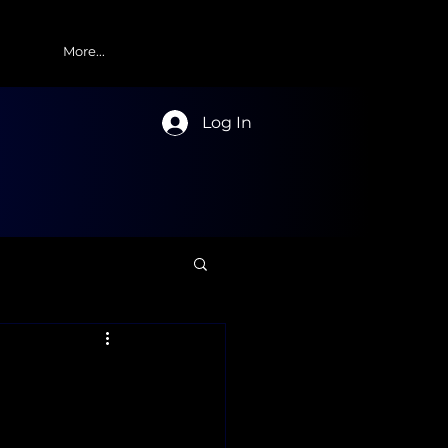
More...
Log In