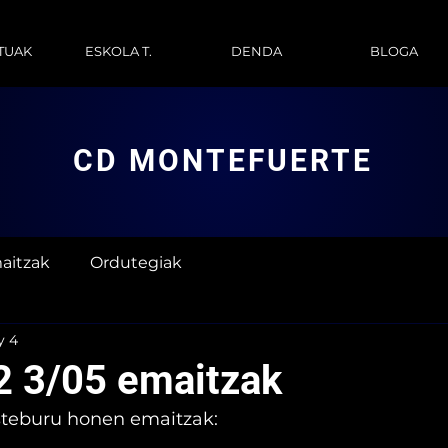
TUAK
ESKOLA T.
DENDA
BLOGA
CD MONTEFUERTE
aitzak
Ordutegiak
y 4
2 3/05 emaitzak
steburu honen emaitzak: