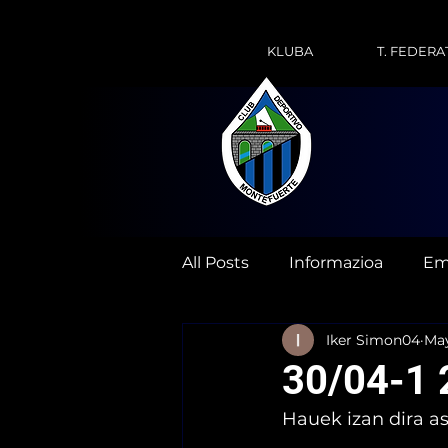
KLUBA
T. FEDERA
All Posts
Informazioa
Em
Iker Simon04
Ma
30/04-1 
Hauek izan dira a