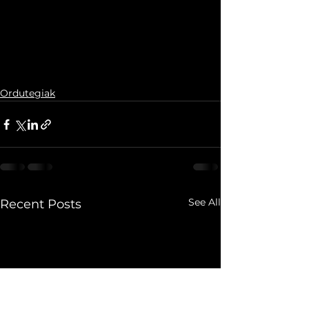
Ordutegiak
See All
Recent Posts