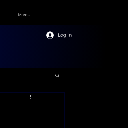
More...
Log In