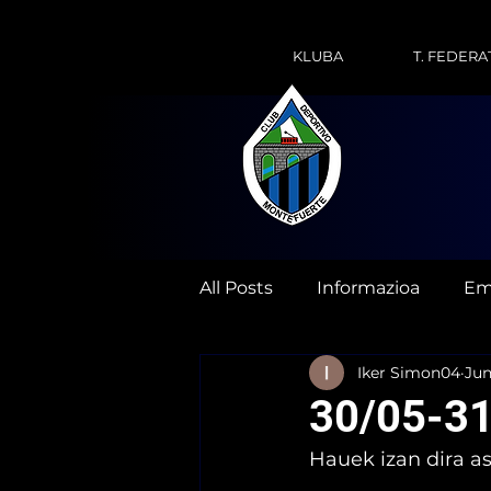
KLUBA
T. FEDERA
All Posts
Informazioa
Em
Iker Simon04
Jun
30/05-31
Hauek izan dira a