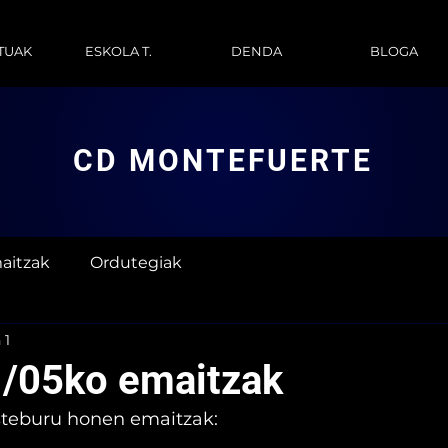
TUAK
ESKOLA T.
DENDA
BLOGA
CD MONTEFUERTE
aitzak
Ordutegiak
 1
/05ko emaitzak
steburu honen emaitzak: