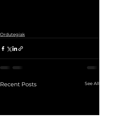
Ordutegiak
See All
Recent Posts