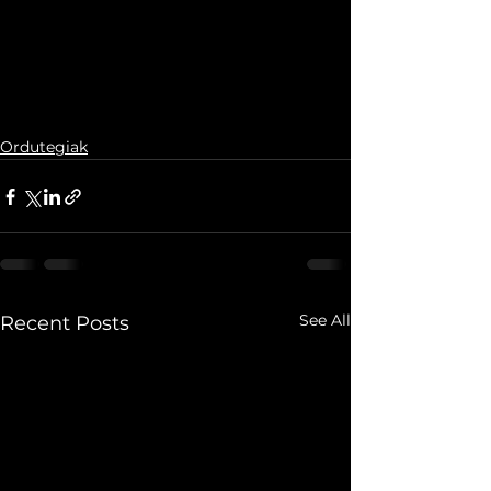
Ordutegiak
See All
Recent Posts