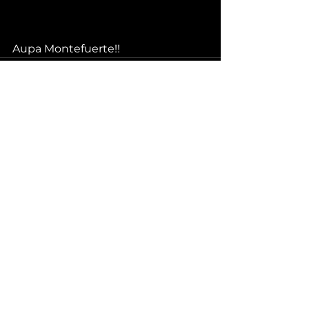
Aupa Montefuerte!!
See All
Recent Posts