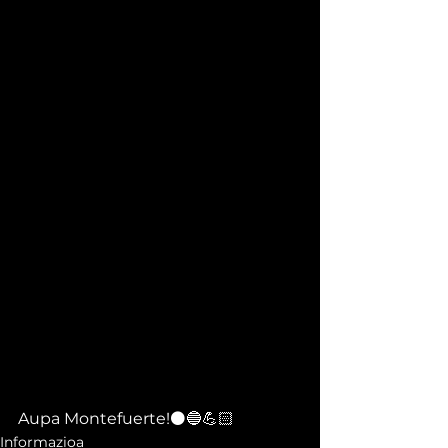
Aupa Montefuerte!⚫🔵💪🏻
Informazioa