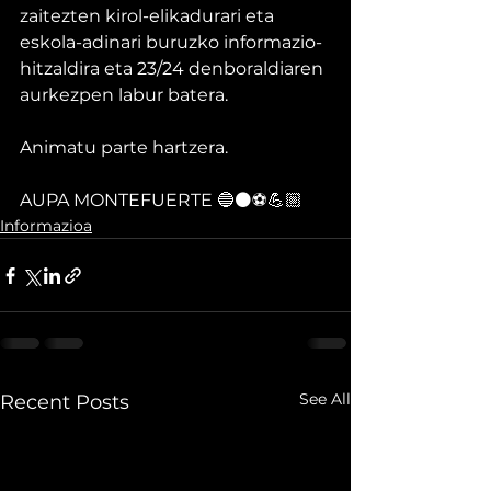
zaitezten kirol-elikadurari eta 
eskola-adinari buruzko informazio-
hitzaldira eta 23/24 denboraldiaren 
aurkezpen labur batera.
Animatu parte hartzera.
AUPA MONTEFUERTE 🔵⚫⚽💪🏼
Informazioa
See All
Recent Posts