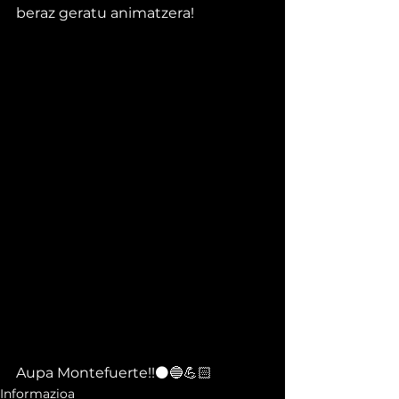
beraz geratu animatzera!
Aupa Montefuerte!!⚫🔵💪🏻
Informazioa