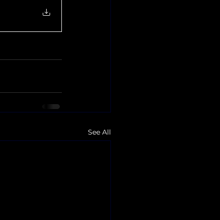
See All