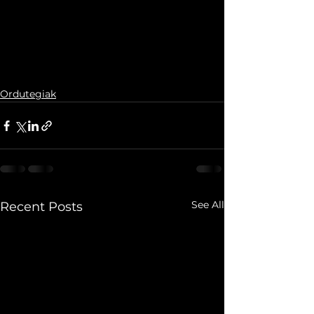
Ordutegiak
See All
Recent Posts