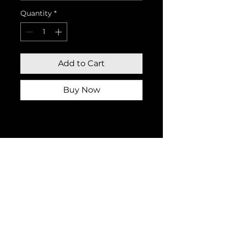
Quantity
*
Add to Cart
Buy Now
montefuerte@hotmail.es
678 04 35 27
Montefuerte auzoa, 11