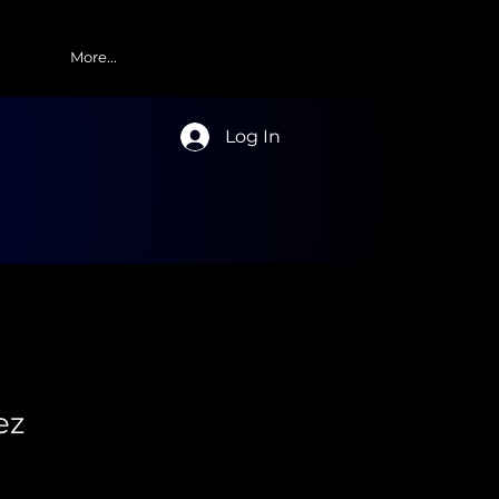
More...
Log In
ez