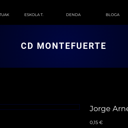
TUAK
ESKOLA T.
DENDA
BLOGA
CD MONTEFUERTE
Jorge Arn
Price
0,15 €