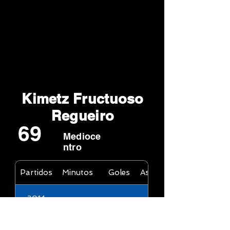
Kimetz Fructuoso
Regueiro
69
Medioce
ntro
Partidos
Minutos
Goles
Asistencias
2014