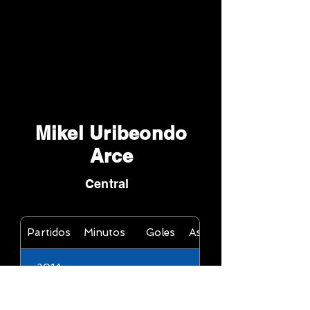
Mikel Uribeondo
Arce
Central
Partidos
Minutos
Goles
Asistencias
2014