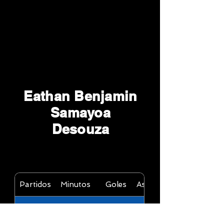
Eathan Benjamin
Samayoa
Desouza
Partidos
Minutos
Goles
Asistencias
2011