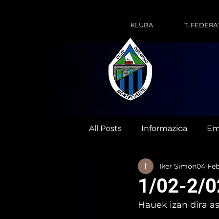
KLUBA
T. FEDERA
All Posts
Informazioa
Em
Iker Simon04
Feb
1/02-2/0
Hauek izan dira a