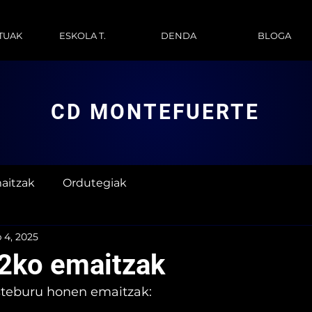
TUAK
ESKOLA T.
DENDA
BLOGA
CD MONTEFUERTE
aitzak
Ordutegiak
 4, 2025
2ko emaitzak
steburu honen emaitzak: