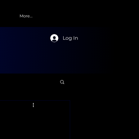
More...
Log In