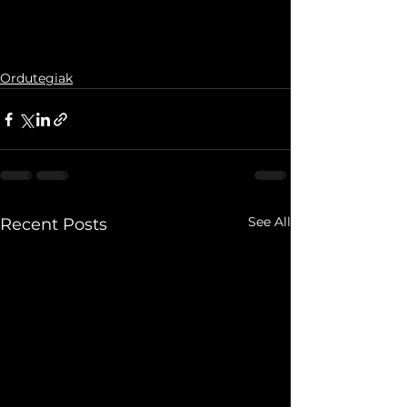
Ordutegiak
See All
Recent Posts