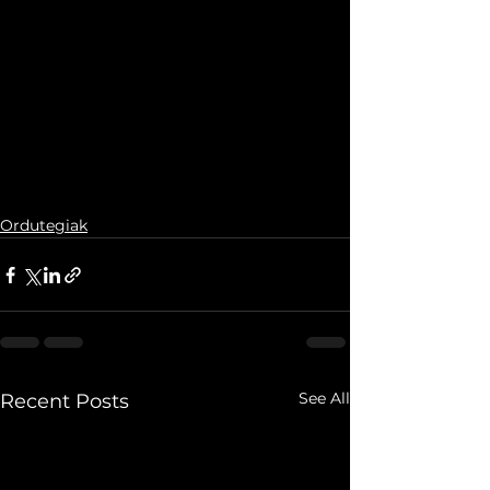
Ordutegiak
See All
Recent Posts