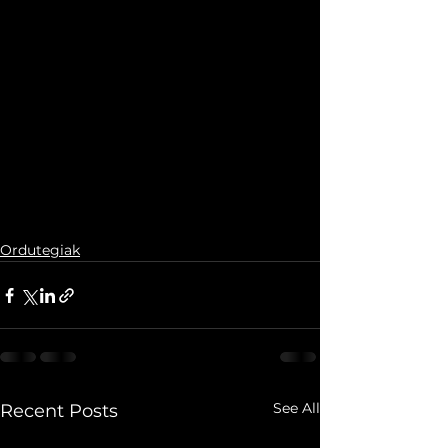
Ordutegiak
See All
Recent Posts