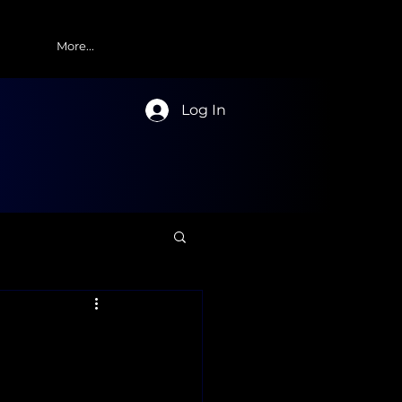
More...
Log In