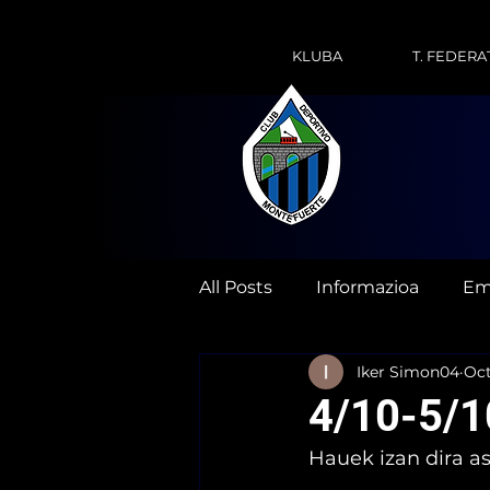
KLUBA
T. FEDERA
All Posts
Informazioa
Em
Iker Simon04
Oct
4/10-5/1
Hauek izan dira a