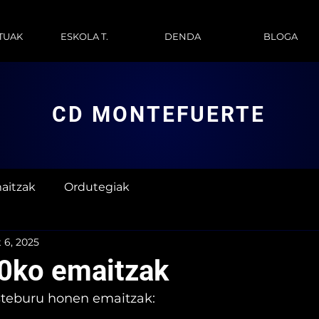
TUAK
ESKOLA T.
DENDA
BLOGA
CD MONTEFUERTE
aitzak
Ordutegiak
 6, 2025
0ko emaitzak
steburu honen emaitzak: