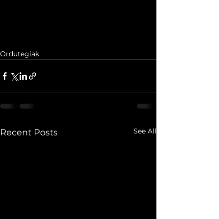
Ordutegiak
See All
Recent Posts