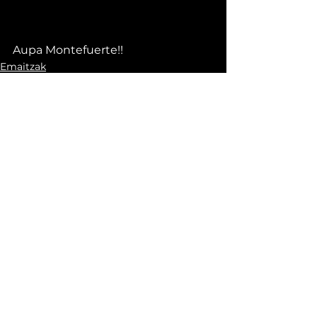
Aupa Montefuerte!!
Emaitzak
See All
Recent Posts