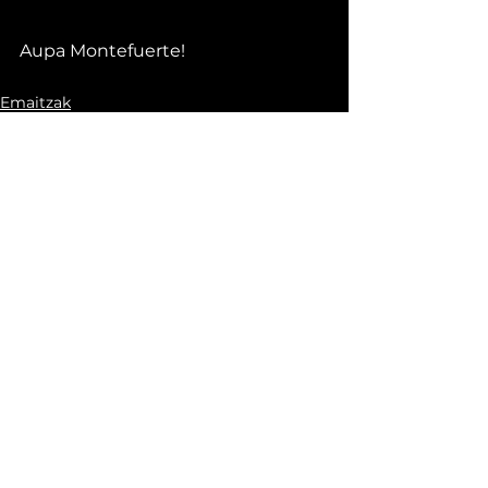
Aupa Montefuerte!
Emaitzak
See All
Recent Posts