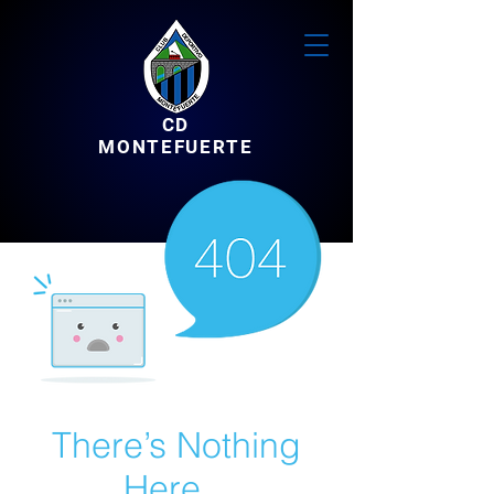
CD
MONTEFUERTE
There’s Nothing
Here...