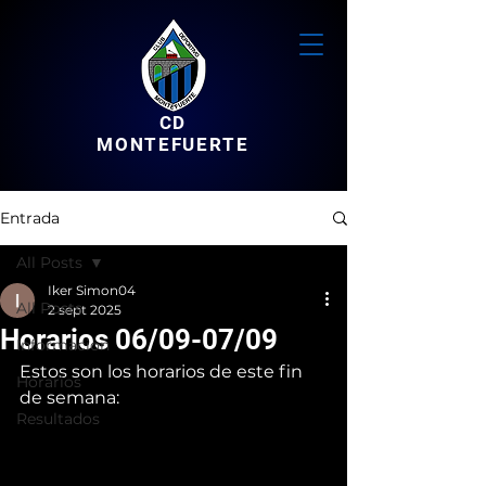
CD
MONTEFUERTE
Entrada
All Posts
Iker Simon04
All Posts
2 sept 2025
Horarios 06/09-07/09
Informacion
Estos son los horarios de este fin 
Horarios
de semana:
Resultados