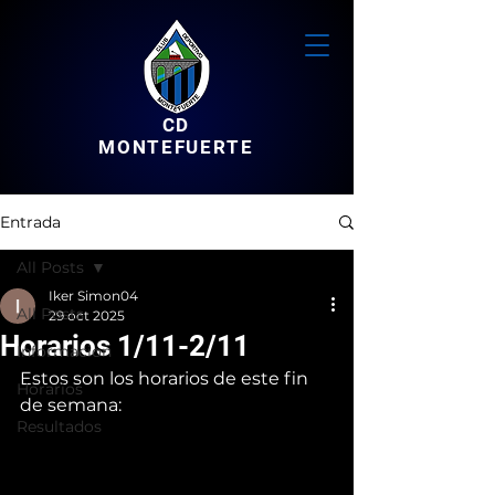
CD
MONTEFUERTE
Entrada
All Posts
Iker Simon04
All Posts
29 oct 2025
Horarios 1/11-2/11
Informacion
Estos son los horarios de este fin 
Horarios
de semana:
Resultados