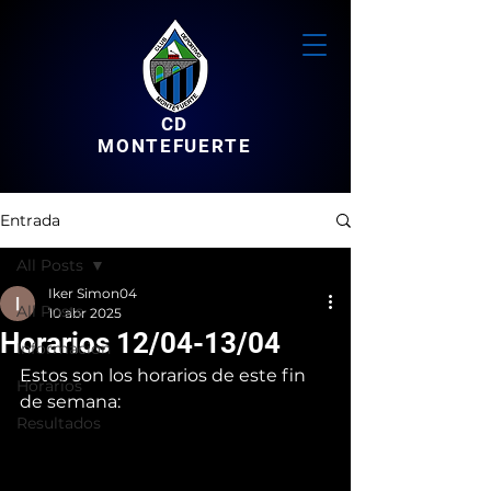
CD
MONTEFUERTE
Entrada
All Posts
Iker Simon04
All Posts
10 abr 2025
Horarios 12/04-13/04
Informacion
Estos son los horarios de este fin 
Horarios
de semana:
Resultados