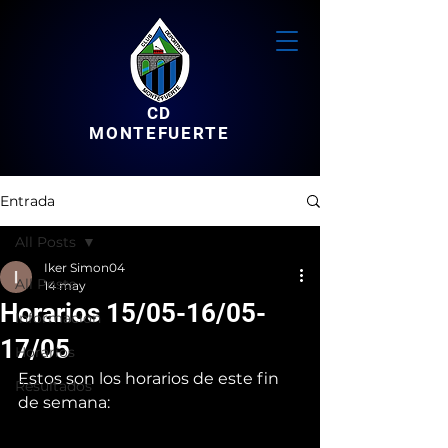
CD
MONTEFUERTE
Entrada
All Posts
Iker Simon04
All Posts
14 may
Horarios 15/05-16/05-
Informacion
17/05
Horarios
Estos son los horarios de este fin 
Resultados
de semana: