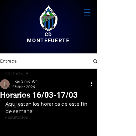
CD
MONTEFUERTE
Entrada
All Posts
Iker Simon04
All Posts
13 mar 2024
Horarios 16/03-17/03
Informacion
Aqui estan los horarios de este fin 
Horarios
de semana:
Resultados