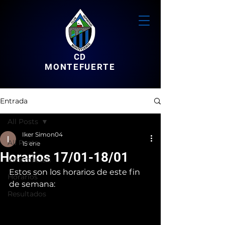
CD
MONTEFUERTE
Entrada
All Posts
Iker Simon04
All Posts
15 ene
Horarios 17/01-18/01
Informacion
Estos son los horarios de este fin 
Horarios
de semana:
Resultados