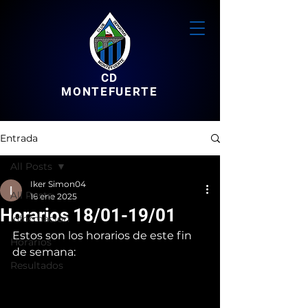
CD
MONTEFUERTE
Entrada
All Posts
Iker Simon04
All Posts
16 ene 2025
Horarios 18/01-19/01
Informacion
Estos son los horarios de este fin 
Horarios
de semana:
Resultados